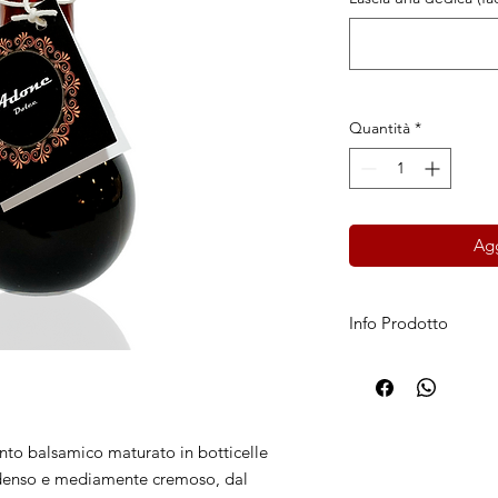
Quantità
*
Agg
Info Prodotto
Adone Dolce Rosso
condimento balsami
Sapore: balsamico do
Caratteristiche della
o balsamico maturato in botticelle
retrogusto moderato
i-denso e mediamente cremoso, dal
Ingredienti: mosto d’