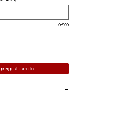
0/500
iungi al carrello
co
lce e delicato, molto morbido.
 collezione "Adone": media densità,
.
uva cotto, aceto di vino