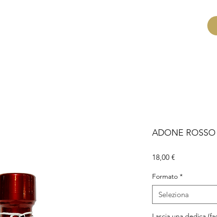
CHI SIAMO
VISITE E DEGUSTAZIONI
CONTATTI
ADONE ROSSO
Prezzo
18,00 €
Formato
*
Seleziona
Lascia una dedica (fac